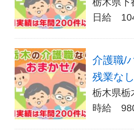
栃木県下
日給 10
介護職/
残業なし/
栃木県栃