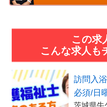
この求
こんな求人も
訪問入浴
必須/日
茨城県牛