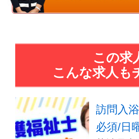
この求
こんな求人も
訪問入浴
必須/日