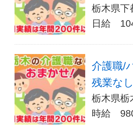
栃木県下
日給 10
介護職/
残業なし/
栃木県栃