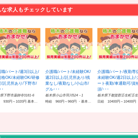
んな求人もチェックしています
職/パート/週3日以上/
介護職/パート/未経験OK/
介護職/パート/夜勤専従
格OK/未経験OK/研修
週2日以上/託児所あり/残
未経験OK/週2日以上/
実/託児所あり/下野市/
業なし/夜勤なし/小山市/
ート夜勤/車通勤可/資
･･
グル･･･
須/･･･
県下野市薬師寺3181-6
栃木県小山市羽川524－1
時給 930円～1020円 基本時給：800円〜850円 処遇改善手当 130円〜170円
時給 960円～960円 ・基本給 850円 ・定額的に支払われる手当 処遇手当 110円～170円 ・その他の手当等付記事項 年末年始出勤手当あり
日給 10400円～10400円