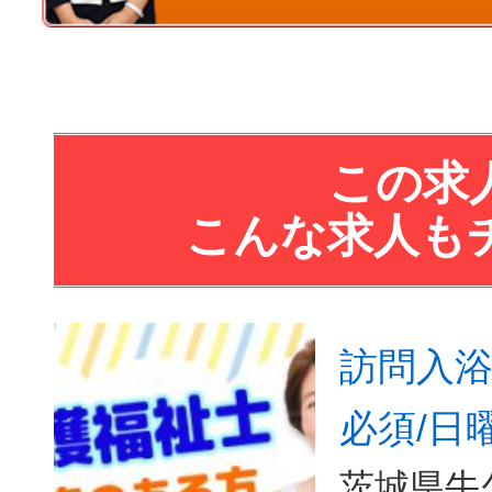
この求
こんな求人も
訪問入浴
必須/日
茨城県牛