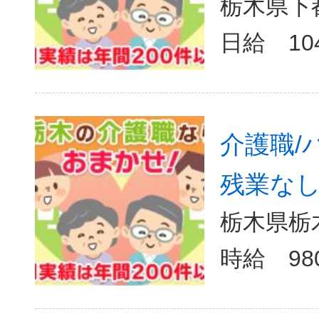
栃木県下
日給 10
介護職/
残業なし/
栃木県栃