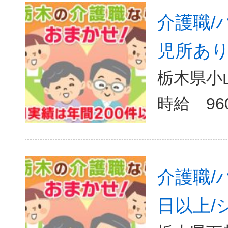
介護職/
児所あり
栃木県小山
介護職/
日以上/