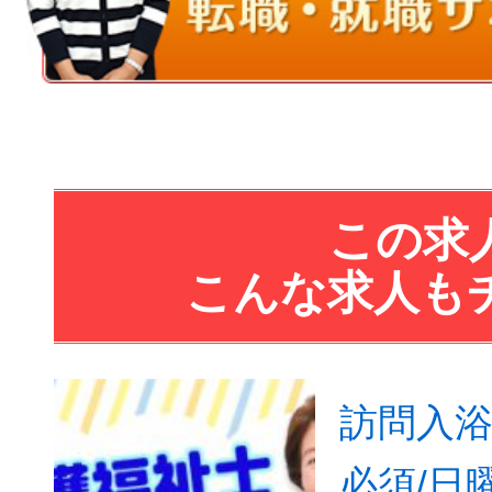
この求
こんな求人も
訪問入浴
必須/日