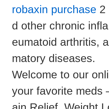
robaxin purchase
2 
d other chronic inf
eumatoid arthritis, 
matory diseases.
Welcome to our onli
your favorite meds –
ain Relief, Weight 