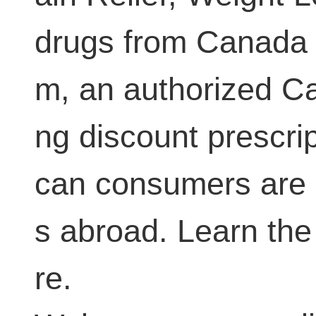
drugs from Canada
m, an authorized C
ng discount prescri
can consumers are b
s abroad. Learn the
re.