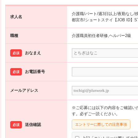
介護職/パート/週3日以上/夜勤なし/
求人名
都宮市/ショートステイ【JOB ID】STO-
職種
介護職員初任者研修,ヘルパー2級
おなまえ
必須
お電話番号
必須
メールアドレス
※ご応募には以下の内容をご確認い
す。必ずご一読ください。
送信確認
エントリーに際しての注意事項
必須