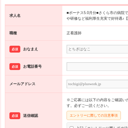
■ボーナス5.0月分■さくら市の病院
求人名
や研修など福利厚生充実で好待遇♪【JOB I
職種
正看護師
おなまえ
必須
お電話番号
必須
メールアドレス
※ご応募には以下の内容をご確認い
す。必ずご一読ください。
送信確認
エントリーに際しての注意事項
必須