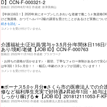
D】CCN-F-000321-2
投稿日:
2023年8月18日
作成者:
奈津美桐山
【年休116日！】2020年末にオープンしたきれいな老健で働こう♬無資格O
けど無資格、かつてヘルパー2級の講習を受けたことがあるけど実務につい
続きを読む
→
介
コメントを受け付けていません
護
職/
正
介護福祉士/正社員/賞与ヶ3.5月分/年間休日116日
社
あり/境町/老健【JOB ID】CCN-F-000763
員/
無
投稿日:
2022年11月16日
作成者:
プラスワーク
資
・お持ちの資格が活かせます♪ ・親切、丁寧なフォロー体制があるので安心
格
は年3回！3.5ヶ月分！！ ・幅広い年齢のスタッフが活躍しています！！
未
介
コメントを受け付けていません
経
護
験
福
O
祉
K/
■ボーナス5.0ヶ月分■さくら市の医療法人での
士/
賞
修など福利厚生充実で好待遇♪昇給年1回・給与
正
与
しっかり稼げる★【JOB ID】201812111053-F-KF
社
あ
員/
投稿日:
2022年4月9日
作成者:
社会医療法人恵生会黒須病院
り/
賞
年