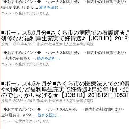
◆おすすめポイント◆ ・ボーナス5.00月分♪ ・国内外の社員旅行あり♪
与
間
ヶ
職金制度あり♪ &nb …
続きを読む
→
休
■
3.
コメントを受け付けていません
日
ボ
5
1
ー
月
1
ナ
分/
6
■ボーナス5.0月分■さくら市の病院での看護師★
ス
年
日/
研修など福利厚生充実で好待遇♪【JOB ID】2018121
5.
間
小
0
投稿日:
2022年4月9日
作成者:
社会医療法人恵生会黒須病院
休
山
ヶ
日
市/
◆おすすめポイント◆ ・ボーナス5.00月分♪ ・国内外の社員旅行あり♪ 
月
1
老
・充実の研修あり …
続きを読む
→
分
1
健
■
コメントを受け付けていません
■
6
【J
ボ
さ
日/
O
ー
く
シ
B
ナ
ら
フ
I
■ボーナス4.5ヶ月分■さくら市の医療法人での
ス
市
ト
D】
や研修など福利厚生充実で好待遇♪昇給年1回・
5.
の
制/
C
のでしっかり稼げる★【JOB ID】2018121110531-
0
医
育
C
月
投稿日:
2022年4月9日
作成者:
社会医療法人恵生会黒須病院
療
休
N
分
法
あ
-
◆おすすめポイント◆ ・ボーナス4.5月分♪ ・国内外の社員旅行あり♪ 
■
人
り/
F
さ
金制度あり♪ &nbs …
続きを読む
→
で
介
-
■
く
コメントを受け付けていません
の
護
0
ボ
ら
介
休
0