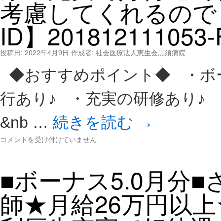
考慮してくれるので
ID】201812111053-
投稿日:
2022年4月9日
作成者:
社会医療法人恵生会黒須病院
◆おすすめポイント◆ ・ボー
行あり♪ ・充実の研修あり♪ 
&nb …
続きを読む
→
■
コメントを受け付けていません
ボ
ー
■ボーナス5.0月分
ナ
ス
5.
師★月給26万円以
0
ヶ
月