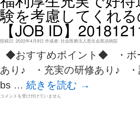
■
種
さ
験を考慮してくれる
手
く
当
ら
や
【JOB ID】2018121
市
研
の
修
病
な
投稿日:
2022年4月9日
作成者:
社会医療法人恵生会黒須病院
院
ど
で
福
◆おすすめポイント◆ ・ボー
の
利
看
厚
あり♪ ・充実の研修あり♪ ・
護
生
師
充
★
実
bs …
続きを読む
→
月
で
給
好
■
コメントを受け付けていません
2
待
ボ
6
遇
ー
万
♪
ナ
円
昇
ス
以
給
4.
上
年
5
★
1
ヶ