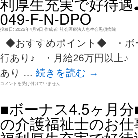
利厚生充実で好待遇♪【J
分
■
049-F-N-DPO
さ
く
ら
投稿日:
2022年4月9日
作成者:
社会医療法人恵生会黒須病院
市
の
◆おすすめポイント◆ ・ボー
医
療
行あり♪ ・月給26万円以上♪
法
人
あり …
続きを読む
→
で
の
■
コメントを受け付けていません
介
ボ
護
ー
職
■ボーナス4.5ヶ月
ナ
の
ス
お
5.
仕
の介護福祉士のお仕
0
事
月
★
福利厚生充実で好待
分
各