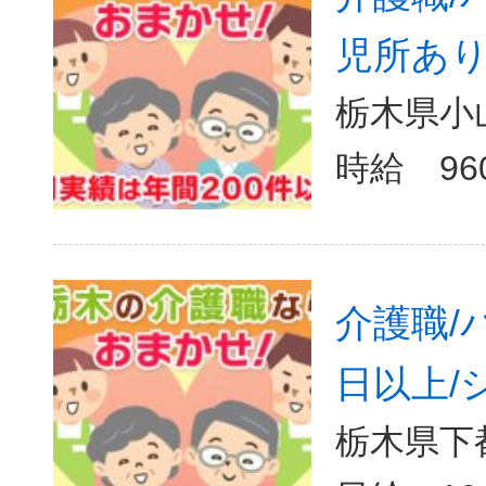
児所あり
栃木県小山
介護職/
日以上/
栃木県下