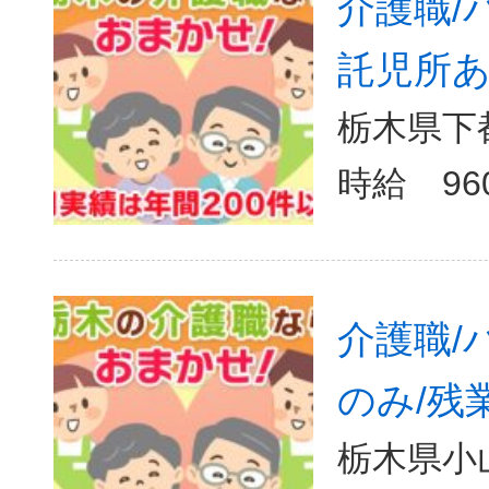
介護職/
託児所あ
栃木県下
介護職/
のみ/残
栃木県小