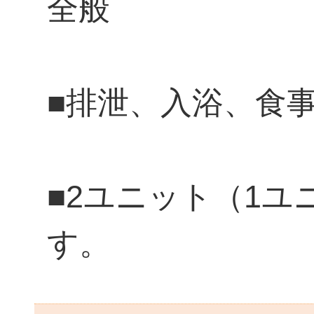
全般
■排泄、入浴、食
■2ユニット（1ユ
す。