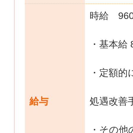
時給 96
・基本給 
・定額的
給与
処遇改善手
・その他