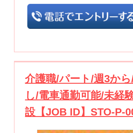
介護職/パート/週3から
し/電車通勤可能/未経
設【JOB ID】STO-P-0