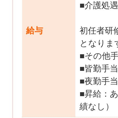
■介護処遇手
給与
初任者研修
となりま
■その他
■皆勤手当 
■夜勤手当 
■昇給：
績なし）