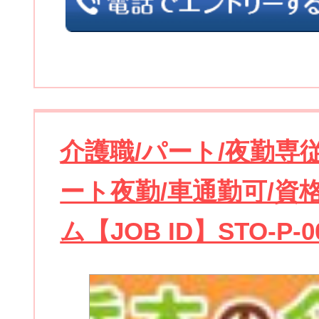
介護職/パート/夜勤専従
ート夜勤/車通勤可/資
ム【JOB ID】STO-P-0