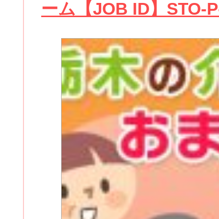
ーム【JOB ID】STO-P-