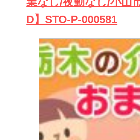
業なし/夜勤なし/小山市
D】STO-P-000581