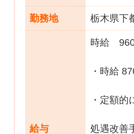
勤務地
栃木県下
時給 96
・時給 8
・定額的
給与
処遇改善手